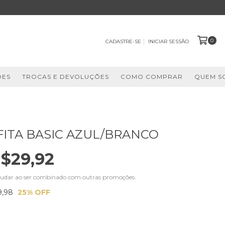
0
CADASTRE-SE
INICIAR SESSÃO
ÕES
TROCAS E DEVOLUÇÕES
COMO COMPRAR
QUEM S
 FITA BASIC AZUL/BRANCO
$29,92
udar ao ser combinado com outras promoções.
9,98
25
% OFF