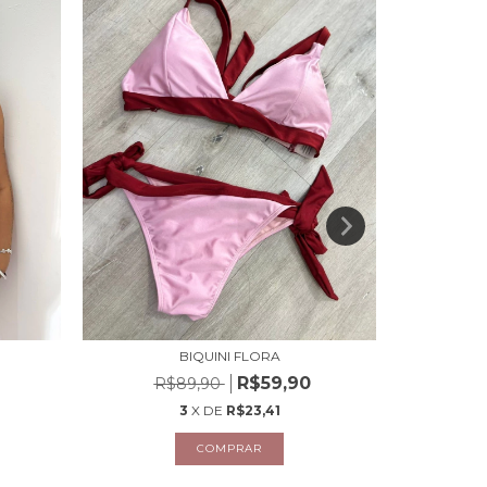
BIQUINI FLORA
BIQUIN
R$59,90
R$89,90
R
3
X DE
R$23,41
COMPRAR