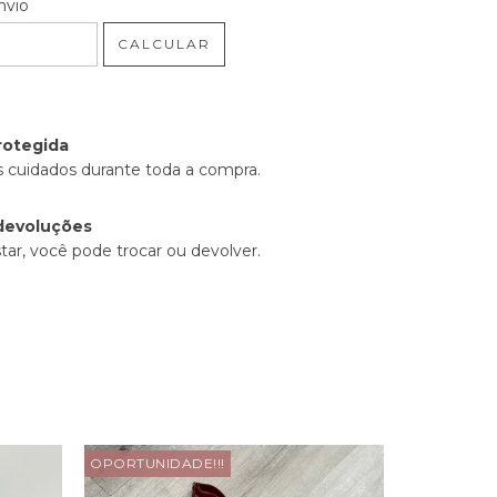
 CEP:
ALTERAR CEP
nvio
CALCULAR
rotegida
 cuidados durante toda a compra.
devoluções
tar, você pode trocar ou devolver.
OPORTUNIDADE!!!
OPORTUNID