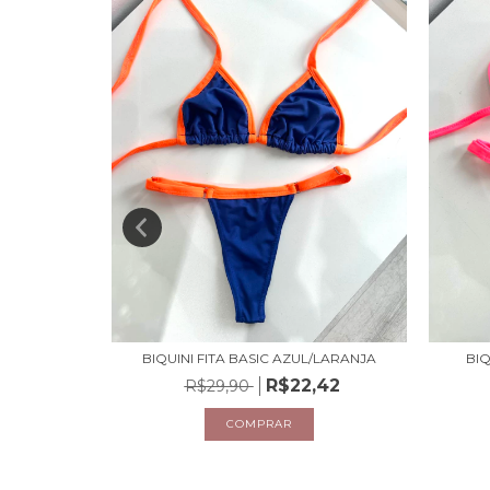
 ROSA
BIQUINI FITA BASIC AZUL/LARANJA
BIQ
,42
R$22,42
R$29,90
COMPRAR