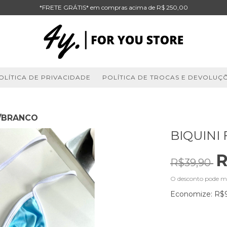
*FRETE GRÁTIS* em compras acima de R$ 250,00
OLÍTICA DE PRIVACIDADE
POLÍTICA DE TROCAS E DEVOLUÇ
L/BRANCO
BIQUINI
R
R$39,90
O desconto pode m
Economize:
R$