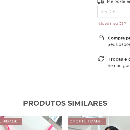
Entregas para o
Meios de e
Não sei meu CEP
Compra p
Seus dados
Trocas e 
Se não gos
PRODUTOS SIMILARES
NIDADE!!!
OPORTUNIDADE!!!