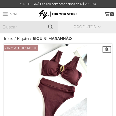
*FRETE GRÁTIS* em compras acima de R$ 250,00
MENU
0
PRODUTOS
Início
/
Biquíni
/
BIQUINI MARANHÃO
OPORTUNIDADE!!!