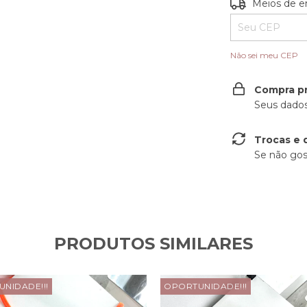
Entregas para o
Meios de e
Não sei meu CEP
Compra p
Seus dados
Trocas e 
Se não gos
PRODUTOS SIMILARES
NIDADE!!!
OPORTUNIDADE!!!