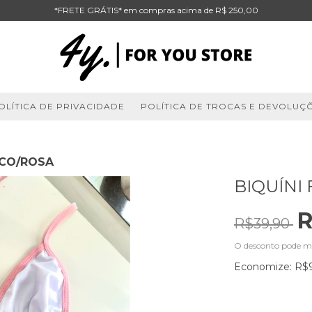
*FRETE GRÁTIS* em compras acima de R$ 250,00
OLÍTICA DE PRIVACIDADE
POLÍTICA DE TROCAS E DEVOLUÇ
NCO/ROSA
BIQUÍNI
R
R$39,90
O desconto pode m
Economize:
R$