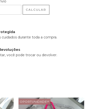
 CEP:
ALTERAR CEP
nvio
CALCULAR
rotegida
 cuidados durante toda a compra.
devoluções
tar, você pode trocar ou devolver.
OPORTUNIDADE!!!
OPORTUNID