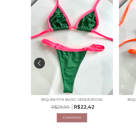
DE/BRANCO
BIQUINI FITA BASIC VERDE/ROSA
BIQU
,42
R$22,42
R$29,90
COMPRAR