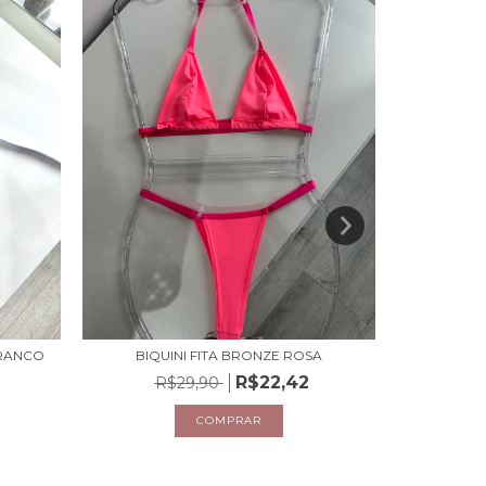
BRANCO
BIQUINI FITA BRONZE ROSA
R$22,42
R$29,90
R
COMPRAR