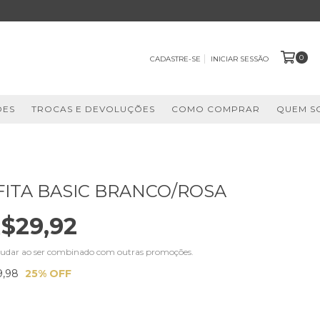
0
CADASTRE-SE
INICIAR SESSÃO
ÕES
TROCAS E DEVOLUÇÕES
COMO COMPRAR
QUEM S
 FITA BASIC BRANCO/ROSA
$29,92
udar ao ser combinado com outras promoções.
9,98
25
% OFF